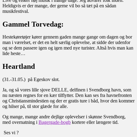
Live og elsker høj musik i mange dage. Jeg advarer folk inden.
Heldigvis er der mange, der gerne vil bo så tæt på en sådan
musikfestival.
Gammel Torvedag:
Hestekøretøjer kører gennem gaden mange gange om dagen og bor
man i værelset, er det en helt særlig oplevelse, at sidde der udenfor
og se dem passere igen og igen med nye turister. Altså hvis man kan
lide heste…
Heartland
(31.-31.05.) på Egeskov slot.
Ja, og så vores lille sjove DELLE, delfinen i Svendborg havn, som
nu næsten regnes for en kær tilflytter. Den kan ses fra havnefronten
og Christiansmindestien og der er gratis ture i båd, hvor den kommer
og hilser på, til stor glæde for alle.
Og mange, mange andre dejlige oplevelser i skønne Svendborg,
med overnatning i
Bagergade-bogb
kortere eller længere tid.
Ses vi ?