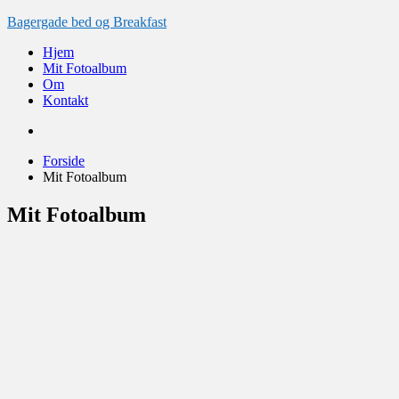
Videre
Bagergade bed og Breakfast
til
Hjem
indhold
Mit Fotoalbum
Om
Kontakt
Forside
Mit Fotoalbum
Mit Fotoalbum