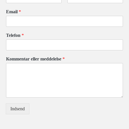
F
L
i
a
Email
*
r
s
s
t
t
Telefon
*
Kommentar eller meddelelse
*
Indsend